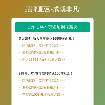
品牌直营-成就非凡!
Ctrl+D将本页添加到收藏夹
尊龙凯时-新人立享高达16888见面礼！
<<国内线路→立即前往(防封)>>
<<海外或VPN线路(邮箱注册)>>
<<新人16888见面礼领取入口>>
918博天堂-首存限时赠送100%礼金！
<<国内线路→立即前往(防封)>>
<<海外或VPN线路(邮箱注册)>>
<<首存送100%礼金领取入口>>